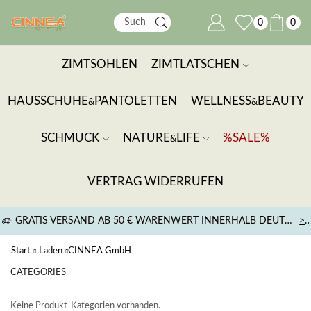
0
0
ZIMTSOHLEN
ZIMTLATSCHEN
HAUSSCHUHE
PANTOLETTEN
WELLNESS
BEAUTY
&
&
SCHMUCK
NATURE
LIFE
%SALE%
&
VERTRAG WIDERRUFEN
GRATIS VERSAND AB 50 € WARENWERT INNERHALB DEUTSCHLANDS
>
Start
Laden
CINNEA GmbH
CATEGORIES
Keine Produkt-Kategorien vorhanden.