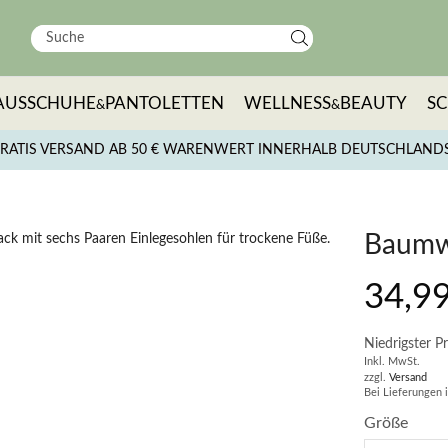
AUSSCHUHE
PANTOLETTEN
WELLNESS
BEAUTY
S
&
&
RATIS VERSAND AB 50 € WARENWERT INNERHALB DEUTSCHLAND
Baumwo
34,9
Niedrigster Pr
Inkl. MwSt.
zzgl.
Versand
Bei Lieferungen 
Größe