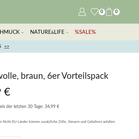
0
0
CHMUCK
NATURE
LIFE
%SALE%
&
S
>>
lle, braun, 6er Vorteilspack
9
€
eis der letzten 30 Tage:
34,99
€
in Nicht-EU-Länder können zusätzliche Zölle, Steuern und Gebühren anfallen.