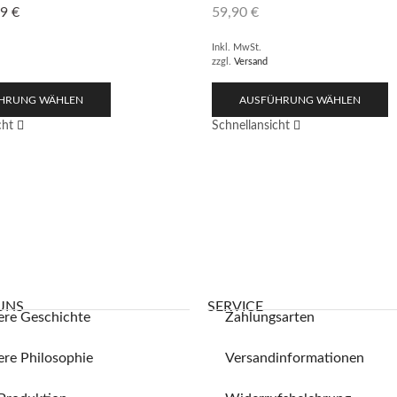
99
€
59,90
€
Inkl. MwSt.
zzgl.
Versand
HRUNG WÄHLEN
AUSFÜHRUNG WÄHLEN
cht
Schnellansicht
UNS
SERVICE
ere Geschichte
Zahlungsarten
re Philosophie
Versandinformationen