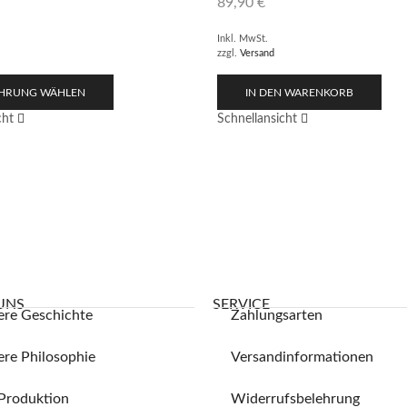
89,90
€
Inkl. MwSt.
zzgl.
Versand
HRUNG WÄHLEN
IN DEN WARENKORB
cht
Schnellansicht
UNS
SERVICE
ere Geschichte
Zahlungsarten
re Philosophie
Versandinformationen
Produktion
Widerrufsbelehrung