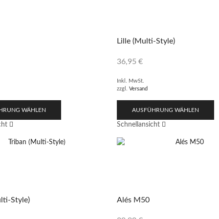
Lille (Multi-Style)
36,95
€
Inkl. MwSt.
zzgl.
Versand
HRUNG WÄHLEN
AUSFÜHRUNG WÄHLEN
cht
Schnellansicht
lti-Style)
Alés M50