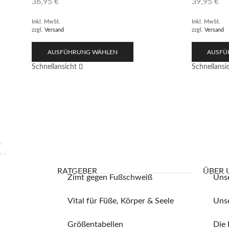
36,95
€
39,95
€
Inkl. MwSt.
Inkl. MwSt.
zzgl.
Versand
zzgl.
Versand
AUSFÜHRUNG WÄHLEN
AUSFÜ
Schnellansicht
Schnellansi
RATGEBER
ÜBER 
Zimt gegen Fußschweiß
Uns
Vital für Füße, Körper & Seele
Unse
Größentabellen
Die 