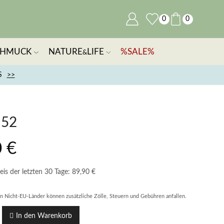
0
0
CHMUCK
NATURE
LIFE
%SALE%
&
S
>>
M52
0
€
eis der letzten 30 Tage:
89,90
€
in Nicht-EU-Länder können zusätzliche Zölle, Steuern und Gebühren anfallen.
In den Warenkorb