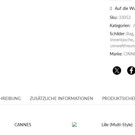
Auf die Wu
Sku:
33052
Kategorien:
J
Schilder:
Bag
,
Innentasche
,
umweltfreund
Marke:
CINN
HREIBUNG
ZUSÄTZLICHE INFORMATIONEN
PRODUKTSICHE