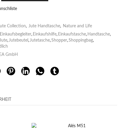
nschliste
ute Collection
,
Jute Handtasche
,
Nature and Life
Einkaufsbegleiter
,
Einkaufshilfe
,
Einkaufstasche
,
Handtasche
,
Jute
,
Jutebeutel
,
Jutetasche
,
Shopper
,
Shoppingbag
,
lich
EA GmbH
RHEIT