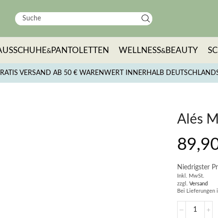
AUSSCHUHE
PANTOLETTEN
WELLNESS
BEAUTY
S
&
&
RATIS VERSAND AB 50 € WARENWERT INNERHALB DEUTSCHLAND
Alés 
89,9
Niedrigster Pr
Inkl. MwSt.
zzgl.
Versand
Bei Lieferungen 