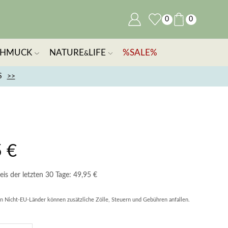
0
0
CHMUCK
NATURE
LIFE
%SALE%
&
S
>>
5
€
eis der letzten 30 Tage:
49,95
€
in Nicht-EU-Länder können zusätzliche Zölle, Steuern und Gebühren anfallen.