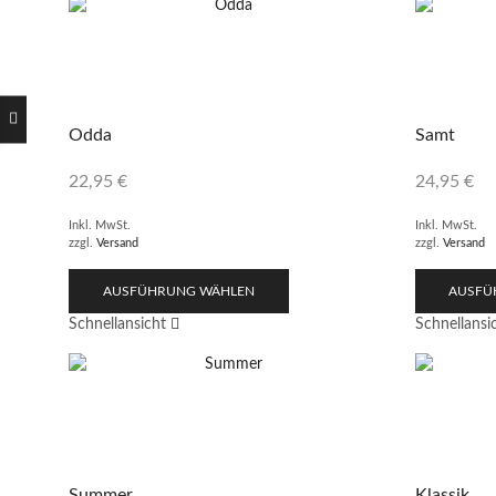
Odda
Samt
22,95
€
24,95
€
Inkl. MwSt.
Inkl. MwSt.
zzgl.
Versand
zzgl.
Versand
AUSFÜHRUNG WÄHLEN
AUSFÜ
Schnellansicht
Schnellansi
Summer
Klassik