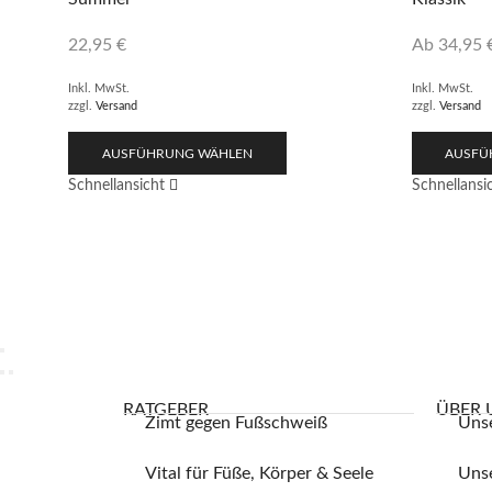
22,95
€
Ab
34,95
Inkl. MwSt.
Inkl. MwSt.
zzgl.
Versand
zzgl.
Versand
AUSFÜHRUNG WÄHLEN
AUSFÜ
Schnellansicht
Schnellansi
RATGEBER
ÜBER 
Zimt gegen Fußschweiß
Uns
Vital für Füße, Körper & Seele
Unse