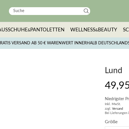
AUSSCHUHE
PANTOLETTEN
WELLNESS
BEAUTY
S
&
&
RATIS VERSAND AB 50 € WARENWERT INNERHALB DEUTSCHLAND
Lund
49,9
Niedrigster Pr
Inkl. MwSt.
zzgl.
Versand
Bei Lieferungen 
Größe