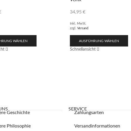
€
34,95
€
Inkl. MwSt.
zzgl.
Versand
HRUNG WÄHLEN
AUSFÜHRUNG WÄHLEN
cht
Schnellansicht
UNS
SERVICE
ere Geschichte
Zahlungsarten
re Philosophie
Versandinformationen