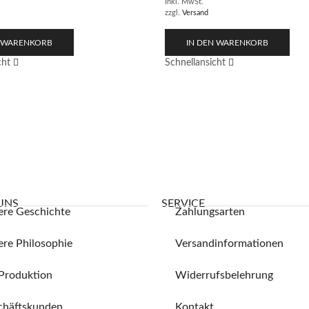
Inkl. MwSt.
zzgl.
Versand
N WARENKORB
IN DEN WARENKORB
cht
Schnellansicht
UNS
SERVICE
ere Geschichte
Zahlungsarten
re Philosophie
Versandinformationen
Produktion
Widerrufsbelehrung
chäftskunden
Kontakt