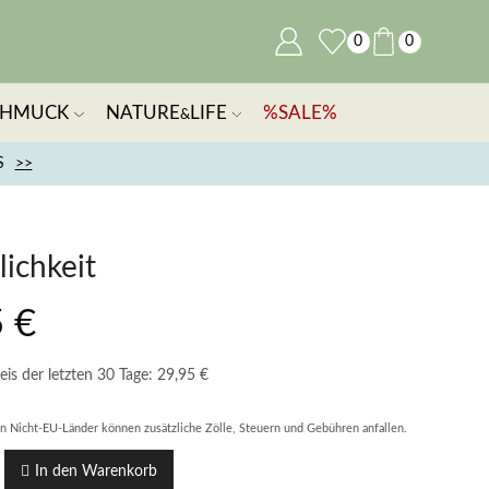
0
0
CHMUCK
NATURE
LIFE
%SALE%
&
S
>>
ichkeit
5
€
eis der letzten 30 Tage:
29,95
€
in Nicht-EU-Länder können zusätzliche Zölle, Steuern und Gebühren anfallen.
In den Warenkorb