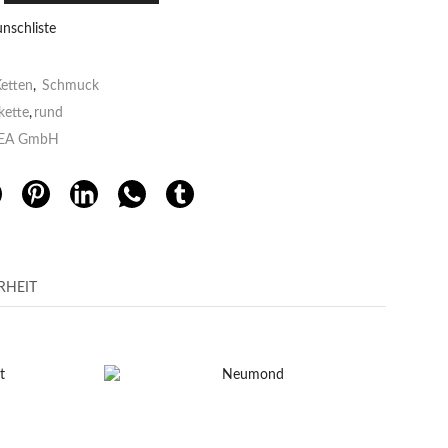
nschliste
etten
,
Schmuck
kette
,
rund
EA GmbH
RHEIT