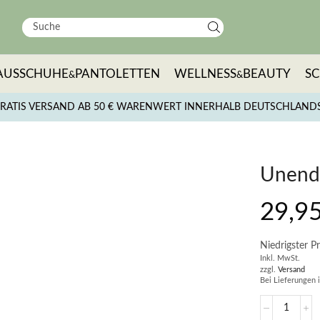
AUSSCHUHE
PANTOLETTEN
WELLNESS
BEAUTY
S
&
&
RATIS VERSAND AB 50 € WARENWERT INNERHALB DEUTSCHLAND
Unendl
29,9
Niedrigster Pr
Inkl. MwSt.
zzgl.
Versand
Bei Lieferungen 