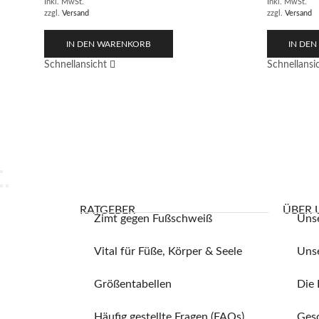
Inkl. MwSt.
Inkl. MwSt.
zzgl.
Versand
zzgl.
Versand
IN DEN WARENKORB
IN DE
Schnellansicht
Schnellansi
RATGEBER
ÜBER 
Zimt gegen Fußschweiß
Uns
Vital für Füße, Körper & Seele
Unse
Größentabellen
Die 
Häufig gestellte Fragen (FAQs)
Ges