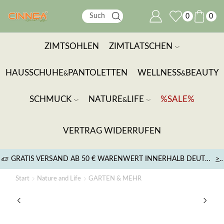
0
0
ZIMTSOHLEN
ZIMTLATSCHEN
HAUSSCHUHE
PANTOLETTEN
WELLNESS
BEAUTY
&
&
SCHMUCK
NATURE
LIFE
%SALE%
&
VERTRAG WIDERRUFEN
GRATIS VERSAND AB 50 € WARENWERT INNERHALB DEUTSCHLANDS
>
Start
Nature and Life
GARTEN & MEHR