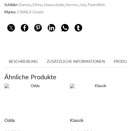
Schilder:
Damen
,
Ethno
,
Hausschuhe
,
Herren
,
Jute
,
Pantoffeln
Marke:
CINNEA GmbH
BESCHREIBUNG
ZUSÄTZLICHE INFORMATIONEN
PRODUKT
Ähnliche Produkte
Odda
Klassik