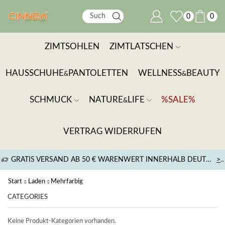
0
0
ZIMTSOHLEN
ZIMTLATSCHEN
HAUSSCHUHE
PANTOLETTEN
WELLNESS
BEAUTY
&
&
SCHMUCK
NATURE
LIFE
%SALE%
&
VERTRAG WIDERRUFEN
GRATIS VERSAND AB 50 € WARENWERT INNERHALB DEUTSCHLANDS
>
Start
Laden
Mehrfarbig
CATEGORIES
Keine Produkt-Kategorien vorhanden.