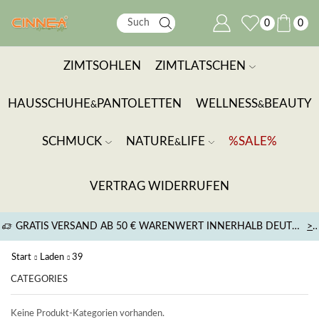
0
0
ZIMTSOHLEN
ZIMTLATSCHEN
HAUSSCHUHE
PANTOLETTEN
WELLNESS
BEAUTY
&
&
SCHMUCK
NATURE
LIFE
%SALE%
&
VERTRAG WIDERRUFEN
GRATIS VERSAND AB 50 € WARENWERT INNERHALB DEUTSCHLANDS
>
Start
Laden
39
CATEGORIES
Keine Produkt-Kategorien vorhanden.