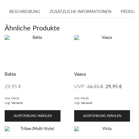
BESCHREIBUNG
ZUSÄTZLICHE INFORMATIONEN
PRODUKT
Ähnliche Produkte
Bahia
Vaasa
29,95
€
UVP:
36,95
€
29,95
€
Inkl. MwSt.
Inkl. MwSt.
zzgl.
Versand
zzgl.
Versand
AUSFÜHRUNG WÄHLEN
AUSFÜHRUNG WÄHLEN