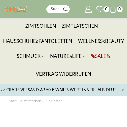
0
0
ZIMTSOHLEN
ZIMTLATSCHEN
HAUSSCHUHE
PANTOLETTEN
WELLNESS
BEAUTY
&
&
SCHMUCK
NATURE
LIFE
%SALE%
&
VERTRAG WIDERRUFEN
GRATIS VERSAND AB 50 € WARENWERT INNERHALB DEUTSCHLANDS
>
Start
Zimtlatschen
Für Damen