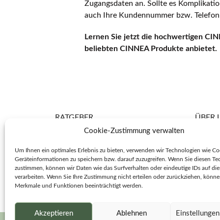
Zugangsdaten an. Sollte es Komplikation
auch Ihre Kundennummer bzw. Telefonn
Lernen Sie jetzt die hochwertigen CIN
beliebten CINNEA Produkte anbietet.
RATGEBER
ÜBER 
Zimt gegen Fußschweiß
Uns
Cookie-Zustimmung verwalten
Vital für Füße, Körper & Seele
Unse
Um Ihnen ein optimales Erlebnis zu bieten, verwenden wir Technologien wie Co
Geräteinformationen zu speichern bzw. darauf zuzugreifen. Wenn Sie diesen Te
Größentabellen
Die 
zustimmen, können wir Daten wie das Surfverhalten oder eindeutige IDs auf die
verarbeiten. Wenn Sie Ihre Zustimmung nicht erteilen oder zurückziehen, könn
Merkmale und Funktionen beeinträchtigt werden.
Häufig gestellte Fragen (FAQs)
Ges
Akzeptieren
Ablehnen
Einstellunge