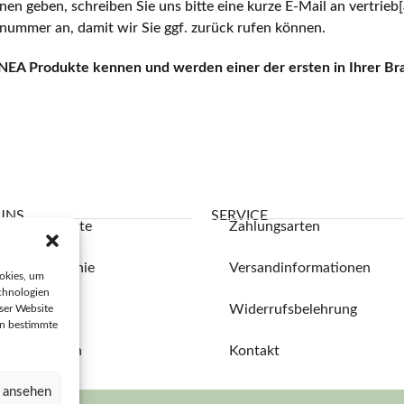
en geben, schreiben Sie uns bitte eine kurze E-Mail an vertrieb[
ummer an, damit wir Sie ggf. zurück rufen können.
NEA Produkte kennen und werden einer der ersten in Ihrer Bra
UNS
SERVICE
ere Geschichte
Zahlungsarten
re Philosophie
Versandinformationen
okies, um
chnologien
Produktion
Widerrufsbelehrung
ser Website
en bestimmte
chäftskunden
Kontakt
n ansehen