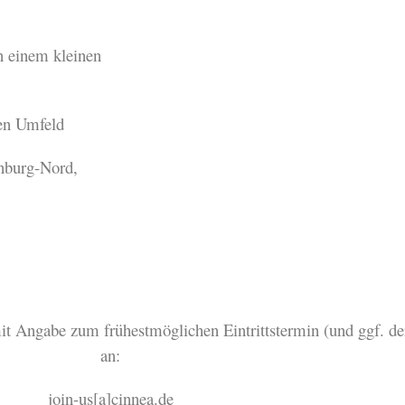
n einem kleinen
hen Umfeld
nburg-Nord,
it Angabe zum frühestmöglichen Eintrittstermin (und ggf. der
an:
join-us[a]cinnea.de