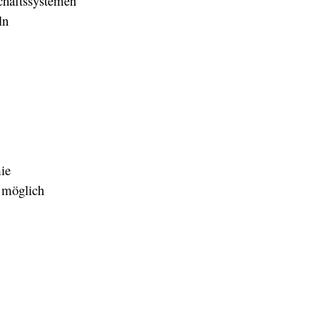
chaftssystemen
ln
mie
t möglich