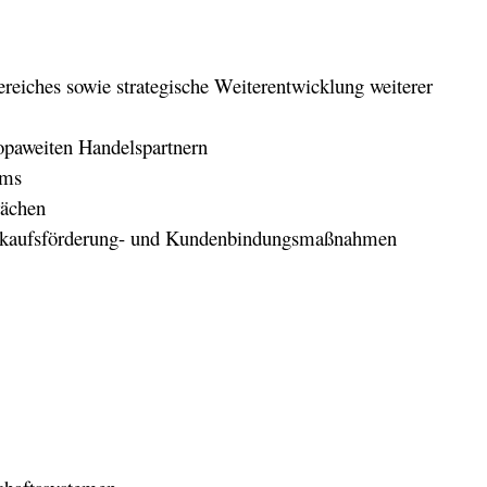
eiches sowie strategische Weiter­entwick­lung weiterer
opaweiten Handelspartnern
mms
rächen
rkaufsförderung- und Kundenbindungsmaßnahmen