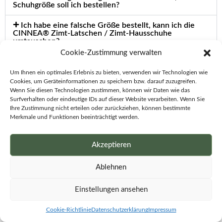
Schuhgröße soll ich bestellen?
Ich habe eine falsche Größe bestellt, kann ich die
CINNEA® Zimt-Latschen / Zimt-Hausschuhe
umtauschen?
Cookie-Zustimmung verwalten
Kann meine Haut durch das Tragen von Zimt-
Latschen / Zimt-Hausschuhe allergisch reagieren?
Um Ihnen ein optimales Erlebnis zu bieten, verwenden wir Technologien wie
Cookies, um Geräteinformationen zu speichern bzw. darauf zuzugreifen.
Welche Zimtsorte wird in den CINNEA®Zimt-
Wenn Sie diesen Technologien zustimmen, können wir Daten wie das
Latschen verwendet?
Surfverhalten oder eindeutige IDs auf dieser Website verarbeiten. Wenn Sie
Ihre Zustimmung nicht erteilen oder zurückziehen, können bestimmte
Merkmale und Funktionen beeinträchtigt werden.
Was ist eine EVA-Sohle?
Was ist TPR-Sohle?
Akzeptieren
Ablehnen
Einstellungen ansehen
Cookie-Richtlinie
Datenschutzerklärung
Impressum