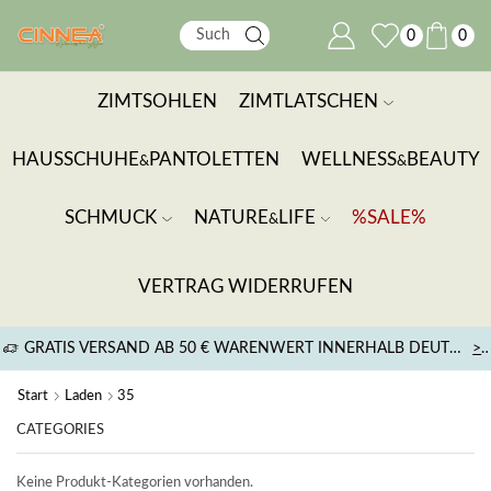
0
0
ZIMTSOHLEN
ZIMTLATSCHEN
HAUSSCHUHE
PANTOLETTEN
WELLNESS
BEAUTY
&
&
SCHMUCK
NATURE
LIFE
%SALE%
&
VERTRAG WIDERRUFEN
GRATIS VERSAND AB 50 € WARENWERT INNERHALB DEUTSCHLANDS
>
Start
Laden
35
CATEGORIES
Keine Produkt-Kategorien vorhanden.