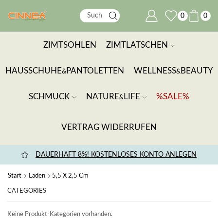
0
0
ZIMTSOHLEN
ZIMTLATSCHEN
HAUSSCHUHE
PANTOLETTEN
WELLNESS
BEAUTY
&
&
SCHMUCK
NATURE
LIFE
%SALE%
&
VERTRAG WIDERRUFEN
DAUERHAFT 8%! KOSTENLOSES KONTO ANLEGEN
Start
Laden
5,5 X 2,5 Cm
CATEGORIES
Keine Produkt-Kategorien vorhanden.