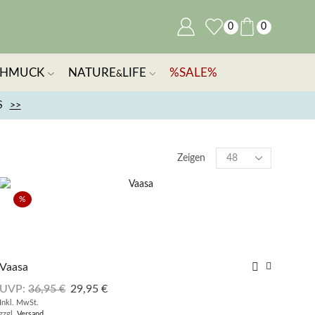
0
0
CHMUCK
NATURE
LIFE
%SALE%
&
S
>>
Zeigen
%
Vaasa
UVP:
36,95
€
29,95
€
Inkl. MwSt.
zzgl.
Versand