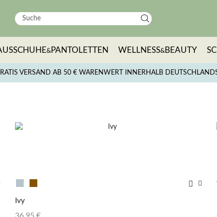
AUSSCHUHE
PANTOLETTEN
WELLNESS
BEAUTY
S
&
&
RATIS VERSAND AB 50 € WARENWERT INNERHALB DEUTSCHLAND
Ivy
36,95
€