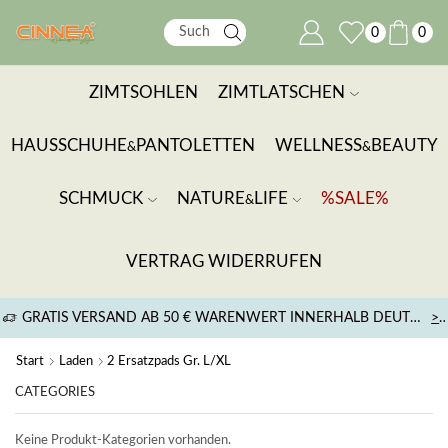
0
0
ZIMTSOHLEN
ZIMTLATSCHEN
HAUSSCHUHE
PANTOLETTEN
WELLNESS
BEAUTY
&
&
SCHMUCK
NATURE
LIFE
%SALE%
&
VERTRAG WIDERRUFEN
GRATIS VERSAND AB 50 € WARENWERT INNERHALB DEUTSCHLANDS
>
Start
Laden
2 Ersatzpads Gr. L/XL
CATEGORIES
Keine Produkt-Kategorien vorhanden.