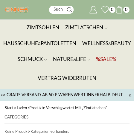
0
0
ZIMTSOHLEN
ZIMTLATSCHEN
HAUSSCHUHE
PANTOLETTEN
WELLNESS
BEAUTY
&
&
SCHMUCK
NATURE
LIFE
%SALE%
&
VERTRAG WIDERRUFEN
GRATIS VERSAND AB 50 € WARENWERT INNERHALB DEUTSCHLANDS
>
Start
Laden
Produkte Verschlagwortet Mit „Zimtlatschen“
CATEGORIES
Keine Produkt-Kategorien vorhanden.