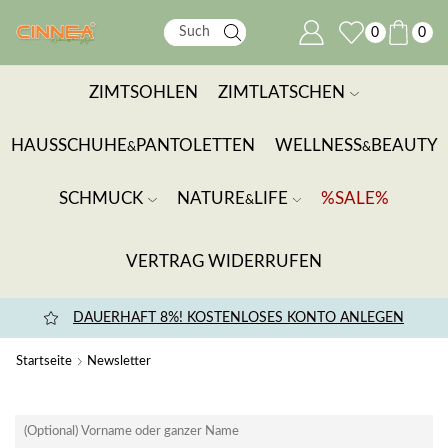
0
0
ZIMTSOHLEN
ZIMTLATSCHEN
HAUSSCHUHE
PANTOLETTEN
WELLNESS
BEAUTY
&
&
SCHMUCK
NATURE
LIFE
%SALE%
&
VERTRAG WIDERRUFEN
DAUERHAFT 8%! KOSTENLOSES KONTO ANLEGEN
Startseite
Newsletter