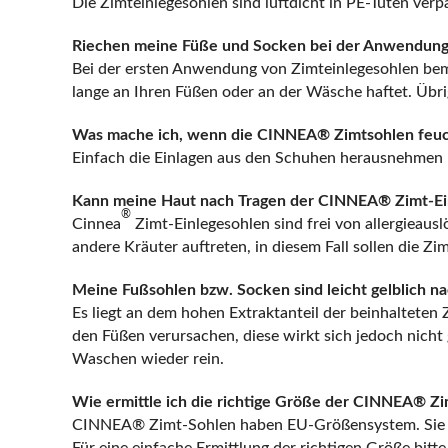
Die Zimteinlegesohlen sind luftdicht in PE-Tüten ver
Riechen meine Füße und Socken bei der Anwendung
Bei der ersten Anwendung von Zimteinlegesohlen bemer
lange an Ihren Füßen oder an der Wäsche haftet. Übrig 
Was mache ich, wenn die CINNEA® Zimtsohlen feuc
Einfach die Einlagen aus den Schuhen herausnehmen 
Kann meine Haut nach Tragen der CINNEA® Zimt-Einl
®
Cinnea
Zimt-Einlegesohlen sind frei von allergieaus
andere Kräuter auftreten, in diesem Fall sollen die Z
Meine Fußsohlen bzw. Socken sind leicht gelblich 
Es liegt an dem hohen Extraktanteil der beinhalteten
den Füßen verursachen, diese wirkt sich jedoch nich
Waschen wieder rein.
Wie ermittle ich die richtige Größe der CINNEA® Z
CINNEA® Zimt-Sohlen haben EU-Größensystem. Sie ha