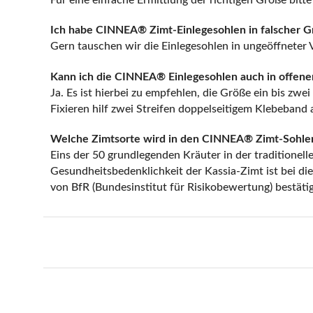
Für eine einfache Ermittlung der richtigen Größe bitt
Ich habe CINNEA® Zimt-Einlegesohlen in falscher Gr
Gern tauschen wir die Einlegesohlen in ungeöffneter
Kann ich die CINNEA® Einlegesohlen auch in offene
Ja. Es ist hierbei zu empfehlen, die Größe ein bis zw
Fixieren hilf zwei Streifen doppelseitigem Klebeband 
Welche Zimtsorte wird in den CINNEA® Zimt-Sohle
Eins der 50 grundlegenden Kräuter in der traditionel
Gesundheitsbedenklichkeit der Kassia-Zimt ist bei d
von
BfR
(Bundesinstitut für Risikobewertung) bestäti