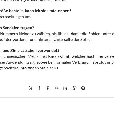
e auf den Link
„Größentabellen“
klicken.
öße bestellt, kann ich sie umtauschen?
 Verpackungen um.
n Sandalen tragen?
ei Nummern kleiner zu wählen, als üblich, damit die Sohlen unter
auf der vorderen und hinteren Unterseite der Sohle.
n und Zimt-Latschen verwendet?
len chinesischen Medizin ist Kassia-Zimt, welcher auch hier ver
ieser Anwendungsart, sowie bei normalen Verbrauch, absolut un
gt!
Weitere Info finden Sie hier >>