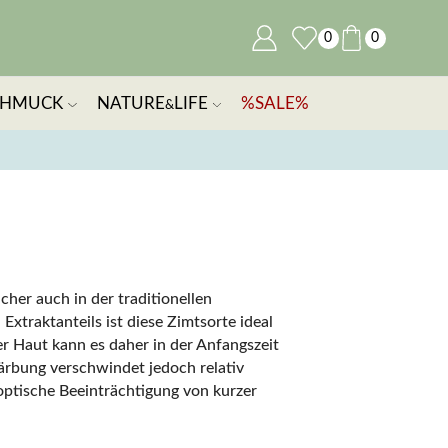
0
0
CHMUCK
NATURE
LIFE
%SALE%
&
cher auch in der traditionellen
xtraktanteils ist diese Zimtsorte ideal
r Haut kann es daher in der Anfangszeit
ärbung verschwindet jedoch relativ
e optische Beeinträchtigung von kurzer