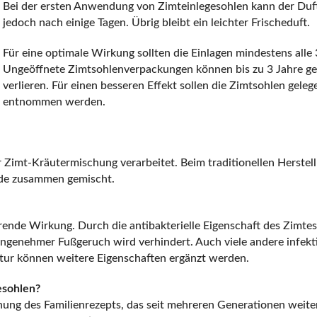
Bei der ersten Anwendung von Zimteinlegesohlen kann der Duft n
jedoch nach einige Tagen. Übrig bleibt ein leichter Frischeduft.
Für eine optimale Wirkung sollten die Einlagen mindestens all
Ungeöffnete Zimtsohlenverpackungen können bis zu 3 Jahre ge
verlieren. Für einen besseren Effekt sollen die Zimtsohlen gel
entnommen werden.
 Zimt-Kräutermischung verarbeitet. Beim traditionellen Herste
nde zusammen gemischt.
erende Wirkung. Durch die antibakterielle Eigenschaft des Zimt
ngenehmer Fußgeruch wird verhindert. Auch viele andere infek
ur können weitere Eigenschaften ergänzt werden.
esohlen?
ung des Familienrezepts, das seit mehreren Generationen weit