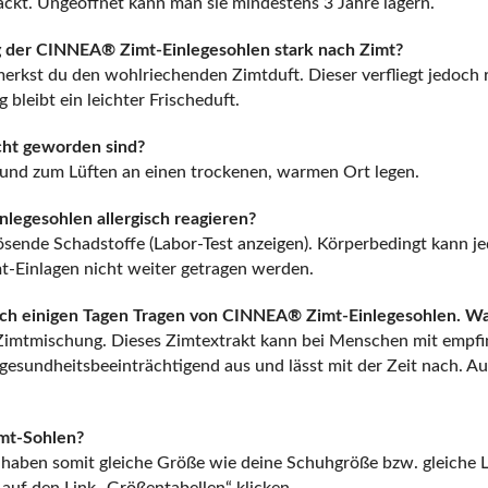
packt. Ungeöffnet kann man sie mindestens 3 Jahre lagern.
 der CINNEA® Zimt-Einlegesohlen stark nach Zimt?
kst du den wohlriechenden Zimtduft. Dieser verfliegt jedoch re
bleibt ein leichter Frischeduft.
ht geworden sind?
und zum Lüften an einen trockenen, warmen Ort legen.
egesohlen allergisch reagieren?
lösende Schadstoffe (
Labor-Test anzeigen
). Körperbedingt kann j
imt-Einlagen nicht weiter getragen werden.
nach einigen Tagen Tragen von CINNEA® Zimt-Einlegesohlen. W
 Zimtmischung. Dieses Zimtextrakt kann bei Menschen mit empfin
t gesundheitsbeeinträchtigend aus und lässt mit der Zeit nach.
imt-Sohlen?
ben somit gleiche Größe wie deine Schuhgröße bzw. gleiche Lä